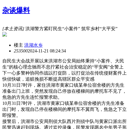
杂谈爆料
[本土资讯]
洪湖警方紧盯民生“小案件” 筑牢乡村“大平安”
楼主
洪湖水乡
25350
0
2024-11-21 08:24:34
自民生大会战开展以来洪湖市公安局始终秉持“小案件、大民
生”的核心理念驰而不息拧紧社会治安稳定的“平安阀”全警上
下一心多警种协同作战以打促防，以打促治在传统侵财案件上
快侦快破，追赃挽损不断提高辖区群众平安感
10月31日7时许，家住洪湖市黄家口镇某单位宿舍楼的方先生
准备出门上班，突然发现自己停放在楼梯间的摩托车不见了，
焦急的方先生连忙报警求助。
10月31日7时许，洪湖市黄家口镇某单位宿舍楼的方先生准备
出门时，发现自己停在楼梯间的摩托车不翼而飞，焦急之下立
即报警。
接警后，洪湖市公安局刑侦大队西片刑侦中队与黄家口派出所
民警迅速赶到现场。通过监控录像，民警发现两名中年男子形