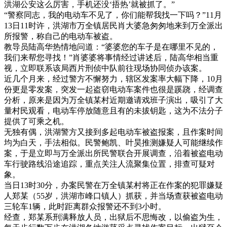
洪湖公安这么厉害，手机还没‘捂热’就被抓了。”
“警察同志，我的电动车不见了，你们能帮我找一下吗？”11月
13日11时许，洪湖市万全镇居民肖大婆急匆匆地来到万全派出
所报警，称自己的电动车被盗。
教导员陆高华热情地问道：“婆婆您的车子是在哪里不见的，
我们来帮您寻找！”肖婆婆将事情经过讲述后，陆高华相当重
视，立即联系该局西片刑侦中队前往现场协同侦办该案。
近几个月来，经过警方不懈努力，辖区发案率大幅下降，10月
份更是零发案，突发一起盗窃电动车案件也很是蹊跷，经调查
分析，原来是因为万全镇某村近期邀请戏班子演出，吸引了大
量村民观看，电动车停放随意且有的未拔钥匙，这为不法分子
提供了可乘之机。
无独有偶，洪湖警方又接到多起电动车被盗报案，且作案时间
均为白天，手法相似。民警鲍凯、叶昊推测嫌疑人可能继续作
案，于是立即与万全派出所民警联合开展调查，沿着被盗电动
车行驶路线沿途追踪，重点关注人流聚集位置，排查可疑对
象。
当日13时30分，办案民警在万全镇某村将正在作案的犯罪嫌疑
人郑某（55岁，洪湖市峰口镇人）抓获，并当场查获被盗电动
三轮车1辆，此时距离群众报警还不到3小时。
经查，郑某系刑满释放人员，出狱后不思悔改，以偷盗为生，