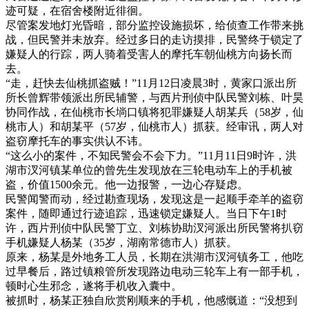
迹可疑，在宿舍楼附近徘徊。
尽管案发地灯光昏暗，部分监控设施损坏，给侦查工作带来挑
战，但民警并未放弃。经过多日的走访摸排，民警终于锁定了
嫌疑人的行踪，两人骑着受害人的摩托车朝仙桃方向扬长而
去。
“走，赶快去仙桃抓盗贼！”11月12日凌晨3时，黄家口派出所
所长曾辉带领派出所民辅警，与西片刑侦中队民警刘栋、叶昊
协同作战，在仙桃市长埫口镇将犯罪嫌疑人胡某兵（58岁，仙
桃市人）和胡某平（57岁，仙桃市人）抓获。经审讯，两人对
盗窃摩托车的事实供认不讳。
“这么小的案件，不知民警会不会下力。”11月11日9时许，洪
湖市汊河镇某单位的曾先生发现放在三轮电动车上的手机被
盗，价值1500余元。他一边报警，一边心存疑虑。
民警闻警而动，经过勘查现场，发现这是一起顺手牵羊的盗窃
案件，随即通过行迹追踪，迅速锁定嫌疑人。当日下午1时
许，西片刑侦中队民警丁立、刘栋协助汊河派出所民警将扒窃
手机嫌疑人杨某（35岁，湖南常德市人）抓获。
原来，杨某是外地务工人员，长期在洪湖市汊河镇务工，他吃
过早餐后，路过镇粮管所发现路边电动三轮车上有一部手机，
顿时心生邪念，遂将手机收入囊中。
被抓时，杨某正独自欣赏刚顺来的手机，他感慨道：“没想到