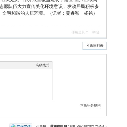
和志愿队伍大力宣传美化环境意识，发动居民积极参
、文明和谐的人居环境。（记者：黄睿智 杨铭）
使用道具
举报
返回列表
高级模式
本版积分规则
|
小黑屋
|
洪湖在线网
(
鄂ICP备18020272号-1
)