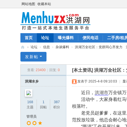
网站地图
收藏本站
首页
论坛
曝光爆料
便民电话
二手房/租
»
论坛
›
信息
›
杂谈爆料
›
洪湖万全社区：党群同心齐发力 清洁
洪
发新帖
湖
[本土资讯]
洪湖万全社区：
查看:
23400
|
回复:
0
在
线
洪湖水乡
发表于 2025-4-8 09:10:03
|
显
网
近日，
洪湖市
万全镇万
活动中，大家身着红马
168
1
387
枝落叶。
主题
回帖
积分
老党员赵爹爹，在这里
管理员
范投放垃圾，他总会耐心地
“两清”工作开展以来