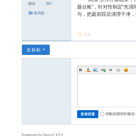
积分
387
题台账”，针对性制定“先
发消息
与，把庭前院后清理干净，
回复
发新帖
回帖后跳转到最后
发表回复
Powered by Discuz!
X3.5