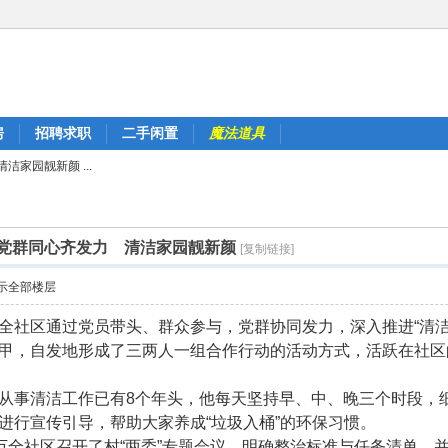
房
招聘求职
二手闲置
魔法道具
家园靓新颜 ...
党群同心齐发力 清洁家园靓新颜
[复制链接]
示全部楼层
全社区通过党员带头、群众参与，党群协同发力，深入推进“清洁
甲，自发地形成了三两人一组合作行动的活动方式，活跃在社区
从事清洁工作已有8个年头，他每天坚持早、中、晚三个时段，
进行宣传引导，帮助大家养成“垃圾入桶”的环保习惯。
，万全社区召开了村“两委”专题会议，明确整治标准与任务清单，