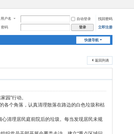
用户名
自动登录
找回密码
密码
立即注册
登录
快捷导航
返回列表
家园”行动。
的各个角落，认真清理散落在路边的白色垃圾和枯
细心清理居民庭前院后的垃圾。每当发现居民未规
并组织党员干部开展全覆盖走访，建立“重点区域问