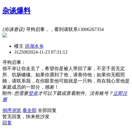
杂谈爆料
[街谈巷议]
寻狗启事，，看到请联系13006267354
楼主
洪湖水乡
31250
0
2024-11-23 07:31:12
寻狗启事：
很不幸让你走丢了，希望你是被人带回了家，不至于居无定
所、饥肠辘辘。如果你遇到了他，请善待他；如果你无暇照
顾，请联系我，在你眼里他可能就是一只狗，而在我心里他是
家庭成员的一部分，感谢！
附件:
您需要
登录
才可以下载或查看附件。没有账号？
立即注
册
倒序浏览
看全部
全部回复
暂无回复，快来抢沙发
回复